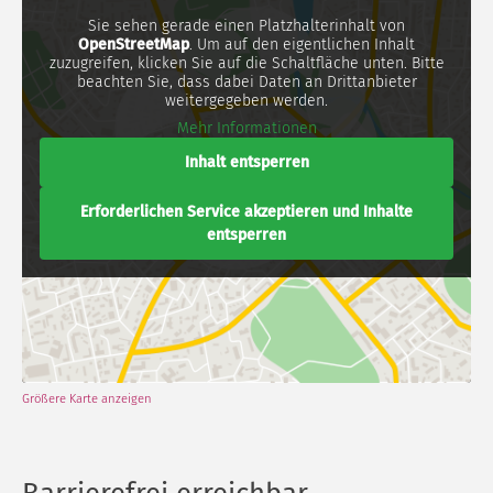
Sie sehen gerade einen Platzhalterinhalt von
OpenStreetMap
. Um auf den eigentlichen Inhalt
zuzugreifen, klicken Sie auf die Schaltfläche unten. Bitte
beachten Sie, dass dabei Daten an Drittanbieter
weitergegeben werden.
Mehr Informationen
Inhalt entsperren
Erforderlichen Service akzeptieren und Inhalte
entsperren
Größere Karte anzeigen