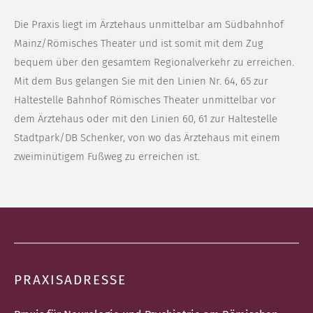
Die Praxis liegt im Ärztehaus unmittelbar am Südbahnhof
Mainz/Römisches Theater und ist somit mit dem Zug
bequem über den gesamtem Regionalverkehr zu erreichen.
Mit dem Bus gelangen Sie mit den Linien Nr. 64, 65 zur
Haltestelle Bahnhof Römisches Theater unmittelbar vor
dem Ärztehaus oder mit den Linien 60, 61 zur Haltestelle
Stadtpark/DB Schenker, von wo das Ärztehaus mit einem
zweiminütigem Fußweg zu erreichen ist.
PRAXISADRESSE